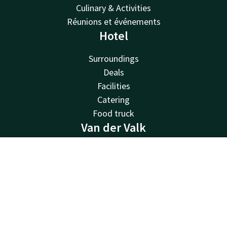
Culinary & Activities
Réunions et événements
Hotel
Surroundings
Deals
Facilities
Catering
Food truck
Van der Valk
Van der Valk
Contact
Account
EN
Valk Deals
Valk Life
Book now
Valk Business
Valk Store
Valk Giftcard