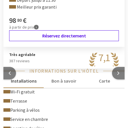
Départ jusqu'à 11:30
Meilleur prix garanti
Une chambre triple est disponible sur demande, 30 € par nuit
(sous réserve de disponibilité).
98
€
80
Des chambres communicantes sont disponibles sur demande
à partir de
prix
(sous réserve de disponibilité).
Réservez directement
7,1
Très agréable
387 reviews
INFORMATIONS SUR L'HÔTEL
Installations
Bon à savoir
Carte
Wi‑Fi gratuit
Terrasse
Parking à vélos
Service en chambre