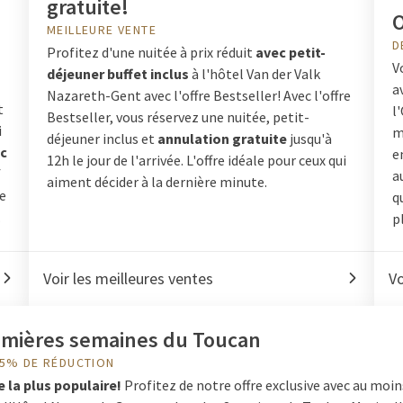
gratuite!
O
MEILLEURE VENTE
D
Profitez d'une nuitée à prix réduit
avec petit-
V
déjeuner buffet inclus
à l'hôtel Van der Valk
a
Nazareth-Gent avec l'offre Bestseller! Avec l'offre
t
l
Bestseller, vous réservez une nuitée, petit-
i
m
déjeuner inclus et
annulation gratuite
jusqu'à
c
e
12h le jour de l'arrivée. L'offre idéale pour ceux qui
f
a
aiment décider à la dernière minute.
le
q
.
p
Voir les meilleures ventes
Vo
emières semaines du Toucan
35% DE RÉDUCTION
e la plus populaire!
Profitez de notre offre exclusive avec au moi