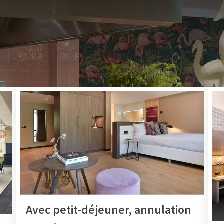
DÉCOUVREZ NOS MEILLEURES OFFRES
prix dans un hôtel près de Gand et profitez des offres de der
c l'une de ces offres à l'Hôtel Nazareth-Gent, vous êtes sûr d
op cher. L'offre varie, alors n'attendez pas trop longtemps !
it-déjeuner ou dîner ou une autre offre spéciale. Ne les manq
Avec petit-déjeuner, annulation