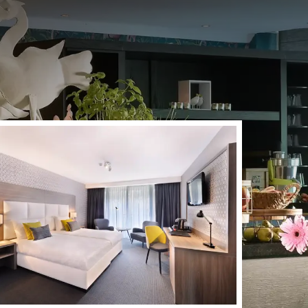
nière minute ou des
e faire le bon choix et
 Optez pour une nuitée
uez pas !