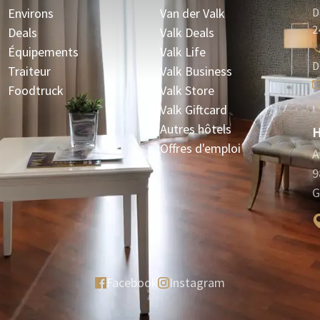
Environs
Van der Valk
D
2
Deals
Valk Deals
Équipements
Valk Life
D
Traiteur
Valk Business
Foodtruck
Valk Store
Valk Giftcard
Autres hôtels
H
Offres d'emploi
A
9
G
Facebook
Instagram