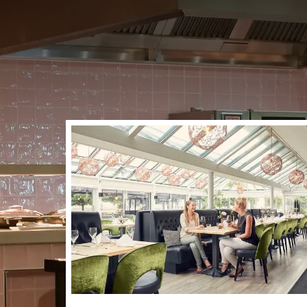
Séjournez à petit 
offres spéciales ? Ave
de ne jamais payer tr
avec pet