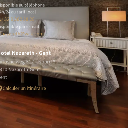
isponible au téléphone
4h/24 au tarif local
+32 9 382 28 28
isponible par e-mail
nazareth@valk.com
otel Nazareth - Gent
utosnelweg E17 - Noord 2
810 Nazareth-Gent
ent
Calculer un itinéraire