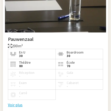
Pauwenzaal
200m²
En U
Boardroom
30
30
Théâtre
École
80
70
Réception
Gala
-
-
Exam
Cabaret
-
-
Carré
-
Voir plus