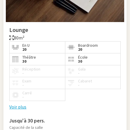
Lounge
80m²
En U
Boardroom
20
20
Théâtre
École
30
30
Réception
Gala
-
-
Exam
Cabaret
-
-
Carré
-
Voir plus
Jusqu'à 30 pers.
Capacité de la salle