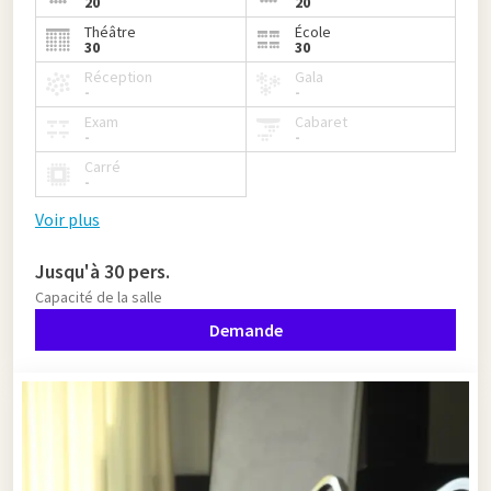
20
20
Théâtre
École
30
30
Réception
Gala
-
-
Exam
Cabaret
-
-
Carré
-
Voir plus
Jusqu'à 30 pers.
Capacité de la salle
Demande