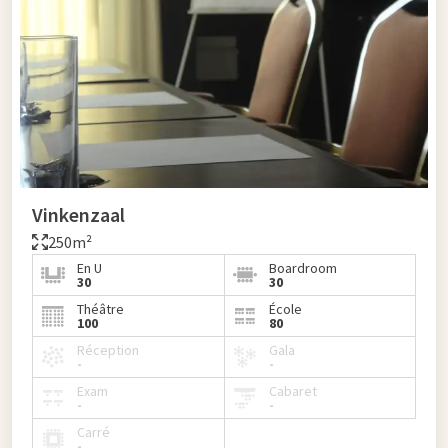
Vinkenzaal
250m²
En U
Boardroom
30
30
Théâtre
École
100
80
Réception
Gala
-
-
Exam
Cabaret
-
-
Carré
-