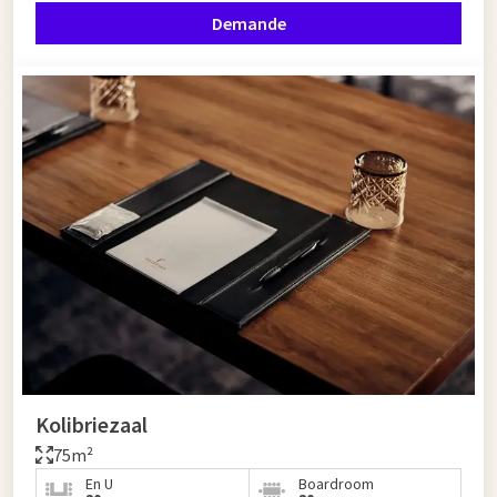
Demande
Kolibriezaal
75m²
En U
Boardroom