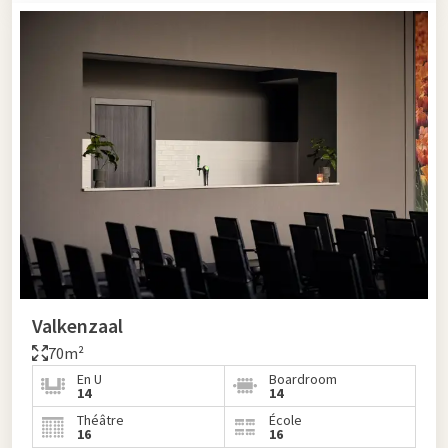
Valkenzaal
70m²
En U
Boardroom
14
14
Théâtre
École
16
16