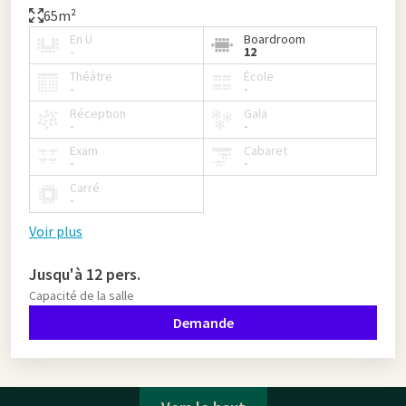
65m²
En U
Boardroom
-
12
Théâtre
École
-
-
Réception
Gala
-
-
Exam
Cabaret
-
-
Carré
-
Voir plus
Jusqu'à 12 pers.
Capacité de la salle
Demande