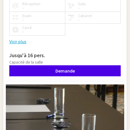
Réception
Gala
-
-
Exam
Cabaret
-
-
Carré
-
Voir plus
Jusqu'à 16 pers.
Capacité de la salle
Demande