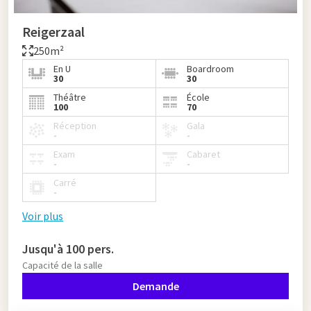
Reigerzaal
250m²
En U
Boardroom
30
30
Théâtre
École
100
70
Réception
Gala
-
-
Exam
Cabaret
-
-
Carré
-
Voir plus
Jusqu'à 100 pers.
Capacité de la salle
Demande