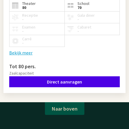
Theater
School
80
70
Receptie
Gala diner
-
-
Examen
Cabaret
-
-
Carré
-
Bekijk meer
Tot 80 pers.
Zaalcapaciteit
Direct aanvragen
Naar boven