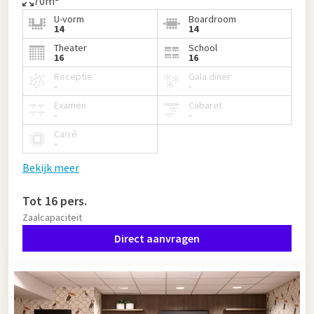
70m²
U-vorm
Boardroom
14
14
Theater
School
16
16
Receptie
Gala diner
-
-
Examen
Cabaret
-
-
Carré
-
Bekijk meer
Tot 16 pers.
Zaalcapaciteit
Direct aanvragen