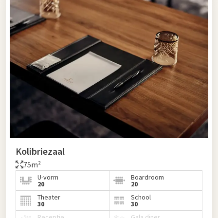
Kolibriezaal
75m²
U-vorm
Boardroom
20
20
Theater
School
30
30
Receptie
Gala diner