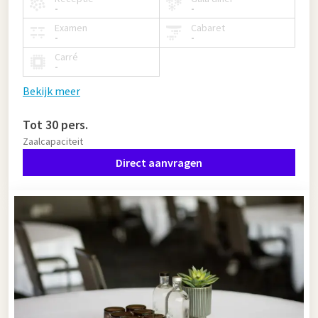
-
-
Examen
Cabaret
-
-
Carré
-
Bekijk meer
Tot 30 pers.
Zaalcapaciteit
Direct aanvragen