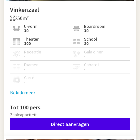
Vinkenzaal
250m²
U-vorm
Boardroom
30
30
Theater
School
100
80
Receptie
Gala diner
-
-
Examen
Cabaret
-
-
Carré
-
Bekijk meer
Tot 100 pers.
Zaalcapaciteit
Direct aanvragen