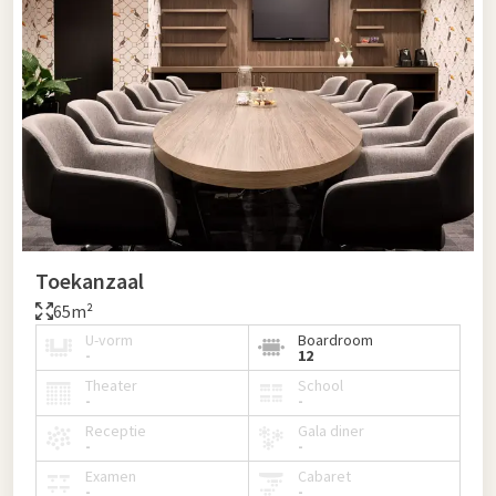
Toekanzaal
65m²
U-vorm
Boardroom
-
12
Theater
School
-
-
Receptie
Gala diner
-
-
Examen
Cabaret
-
-