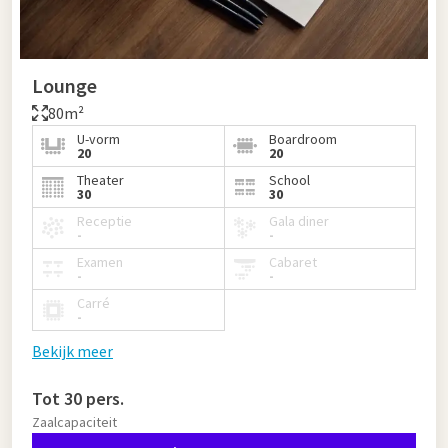
Lounge
80m²
U-vorm
Boardroom
20
20
Theater
School
30
30
Receptie
Gala diner
-
-
Examen
Cabaret
-
-
Carré
-
Bekijk meer
Tot 30 pers.
Zaalcapaciteit