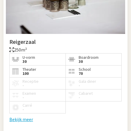
Reigerzaal
250m²
U-vorm
Boardroom
30
30
Theater
School
100
70
Receptie
Gala diner
-
-
Examen
Cabaret
-
-
Carré
-
Bekijk meer