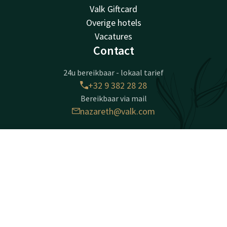
Valk Giftcard
Overige hotels
Vacatures
Contact
24u bereikbaar - lokaal tarief
+32 9 382 28 28
Bereikbaar via mail
nazareth@valk.com
Hotel Nazareth - Gent
Contact
Account
NL
Autosnelweg E17 - Noord 2
9810 Nazareth-Gent
Boek nu
Gent
Plan route