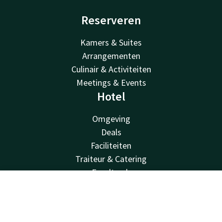
Reserveren
Kamers & Suites
Arrangementen
Culinair & Activiteiten
Meetings & Events
Hotel
Omgeving
Deals
Faciliteiten
Traiteur & Catering
Foodtruck
Van der Valk
Contact
Account
NL
Van der Valk
Boek nu
Valk Deals