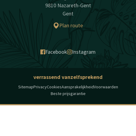
9810 Nazareth-Gent
Gent
Plan route
Facebook
Instagram
verrassend vanzelfsprekend
Sitemap
Privacy
Cookies
Aansprakelijkheid
Voorwaarden
Beste prijsgarantie