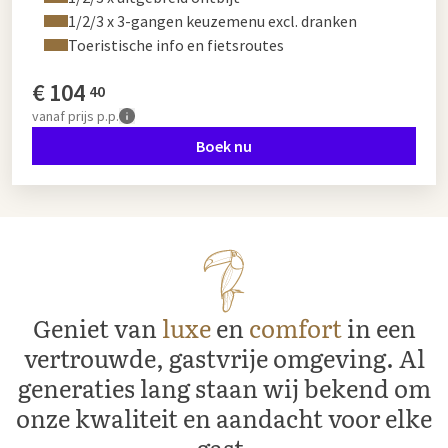
1/2/3 x 3-gangen keuzemenu excl. dranken
Toeristische info en fietsroutes
€
104
40
vanaf
prijs p.p.
Boek nu
Geniet van
luxe
en
comfort
in een
vertrouwde, gastvrije omgeving. Al
generaties lang staan wij bekend om
onze kwaliteit en aandacht voor elke
gast.