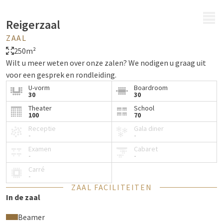
MENU
Reigerzaal
ZAAL
250m²
Wilt u meer weten over onze zalen? We nodigen u graag uit
voor een gesprek en rondleiding.
U-vorm
Boardroom
30
30
Theater
School
100
70
Receptie
Gala diner
-
-
Examen
Cabaret
-
-
Carré
-
ZAAL FACILITEITEN
In de zaal
Beamer