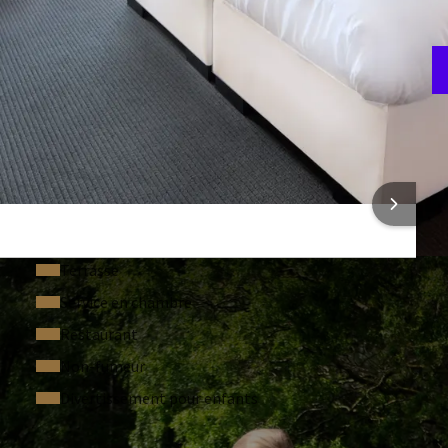
T
3
ONS SUR L'HÔTEL
Terrasse
Service en chambre
Restaurant
Non-fumeur
Divertissement pour enfants