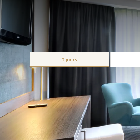
FORFAIT
Envie d'un city trip sympa? Gand a tant à offrir! C'
pour célébrer la saison estivale où vous pouvez sorti
Que diriez-vous d'une balade à vélo ou à pied, d'exc
simplement de détente dans cette belle ville? Cela r
CHOISIR
forfait plein été de Hotel Nazareth-Gent en vaut vr
2 jours
Ce paquet comprend:
1 nuitée en chambre avec salle de bain
1x Buffet petit-déjeuner copieux
1 menu 3 plats au choix
Dossier d'information sur Gand et la région
Wi-Fi gratuit
Parking gratuit