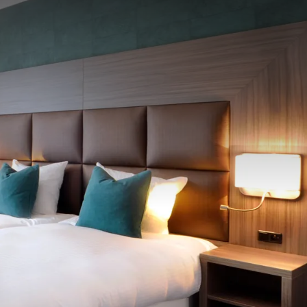
partir de
prix
p.
Disposition de la chambre
1 chambre, 2 personnes
Forfait
2 jours