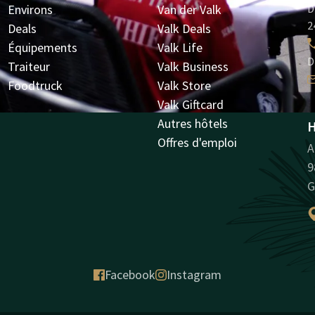
Environs
Van der Valk
D
2
Deals
Valk Deals
Équipements
Valk Life
D
Traiteur
Valk Business
Foodtruck
Valk Store
Valk Giftcard
Autres hôtels
H
Offres d'emploi
A
9
G
Facebook
Instagram