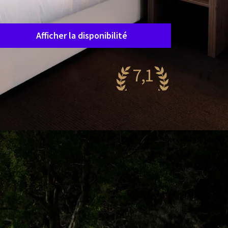
Durée du séjour
Choisissez des dates
Afficher la disponibilité
7,1
rès agréable
82 reviews