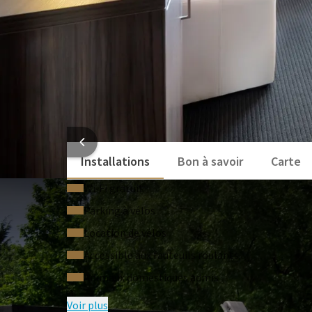
INFORMATI
Installations
Bon à savoir
Carte
Wi‑Fi gratuit
Parking à vélos
Location de vélos
Accessible aux fauteuils roulants
Animaux domestiques admis
Voir plus