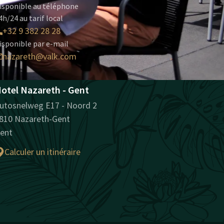
isponible au téléphone
4h/24 au tarif local
+32 9 382 28 28
isponible par e-mail
nazareth@valk.com
otel Nazareth - Gent
utosnelweg E17 - Noord 2
810 Nazareth-Gent
ent
Calculer un itinéraire