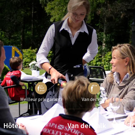
RÉQUEMMENT POSÉES
Meilleur prix garanti
Van der Valk
Hôtel
Van der Valk