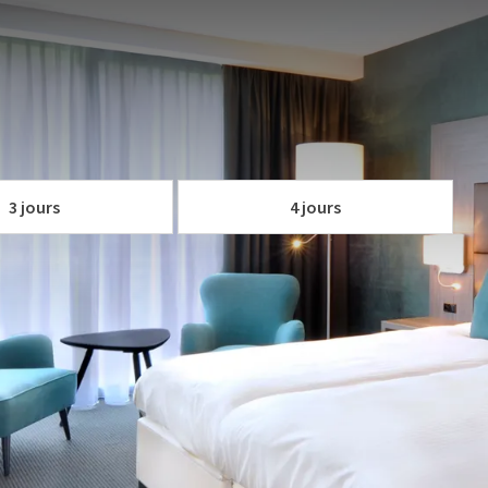
est pourquoi nous avons mis en place un forfait spécialement
r.
ursions culturelles, de shopping, de gastronomie ou
essemble-t-il à de la musique à vos oreilles? Alors le
à 
 VOTRE FORFAIT
aiment la peine!
p.
3 jours
4 jours
 de la Lys