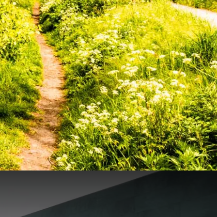
6
€
40