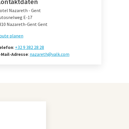
ontaktdaten
otel Nazareth - Gent
utosnelweg E-17
810 Nazareth-Gent Gent
oute planen
elefon
:
+32 9 382 28 28
-Mail-Adresse
:
nazareth@valk.com