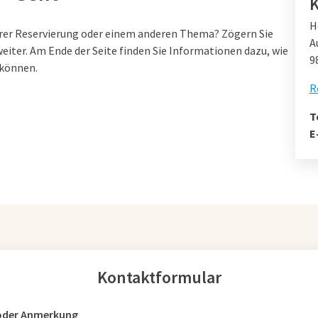
K
H
rer Reservierung oder einem anderen Thema? Zögern Sie
A
weiter. Am Ende der Seite finden Sie Informationen dazu, wie
9
 können.
R
T
E
Kontaktformular
 oder Anmerkung