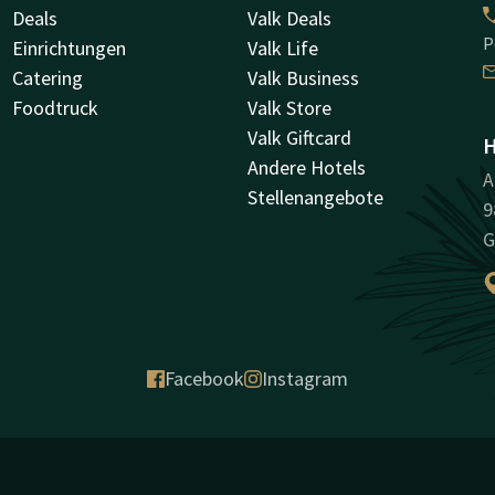
Deals
Valk Deals
P
Einrichtungen
Valk Life
Catering
Valk Business
Foodtruck
Valk Store
Valk Giftcard
H
Andere Hotels
A
Stellenangebote
9
G
Facebook
Instagram