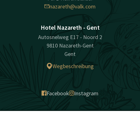
nazareth@valk.com
Hotel Nazareth - Gent
Autosnelweg E17 - Noord 2
9810 Nazareth-Gent
Gent
Wegbeschreibung
Facebook
Instagram
überraschend vielfältig
Kontakt
Account
DE
Sitemap
Privacy
Cookies
Haftung
Bedingungen
Bestpreisgarantie
Jetzt buchen