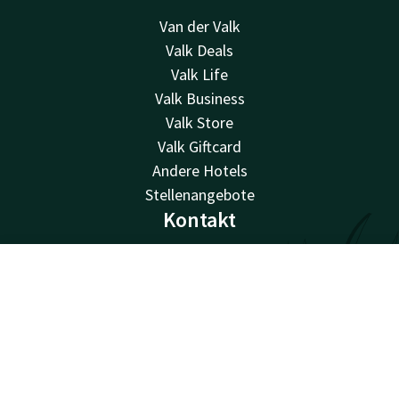
Van der Valk
Valk Deals
Valk Life
Valk Business
Valk Store
Valk Giftcard
Andere Hotels
Stellenangebote
Kontakt
24 Std. erreichbar, lokaler Tarif
+32 9 382 28 28
Kontakt
Account
DE
Per E-Mail erreichbar
Jetzt buchen
nazareth@valk.com
Hotel Nazareth - Gent