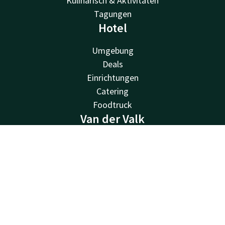
Kulinarisch & Aktivitäten
Tagungen
Hotel
Umgebung
Deals
Einrichtungen
Catering
Foodtruck
Van der Valk
Van der Valk
Kontakt
Account
DE
Valk Deals
Valk Life
Jetzt buchen
Valk Business
Valk Store
Valk Giftcard
Andere Hotels