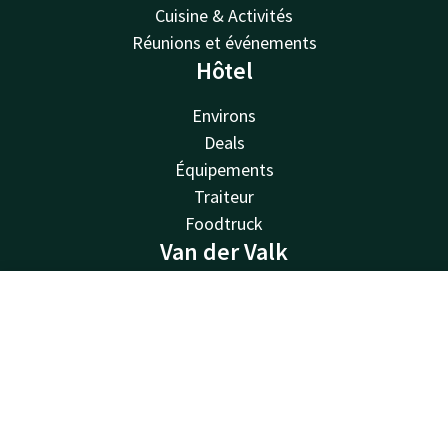
Cuisine & Activités
Réunions et événements
Hôtel
Environs
Deals
Équipements
Traiteur
Foodtruck
Van der Valk
Van der Valk
Contact
Compte
FR
Valk Deals
Valk Life
Réserver
Valk Business
Valk Store
Valk Giftcard