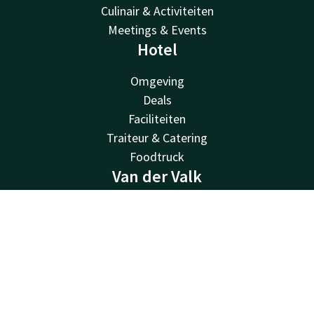
Culinair & Activiteiten
Meetings & Events
Hotel
Omgeving
Deals
Faciliteiten
Traiteur & Catering
Foodtruck
Van der Valk
Van der Valk
Contact
Account
NL
Valk Deals
Valk Life
Boek nu
Valk Business
Valk Store
Valk Giftcard