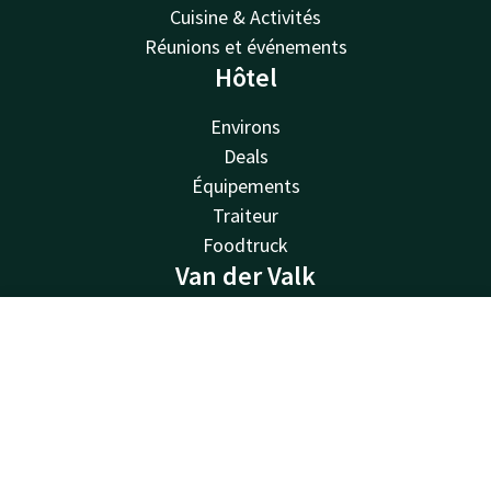
Cuisine & Activités
Réunions et événements
Hôtel
Environs
Deals
Équipements
Traiteur
Foodtruck
Van der Valk
Van der Valk
Contact
Compte
FR
Valk Deals
Valk Life
Réserver
Valk Business
Valk Store
Valk Giftcard