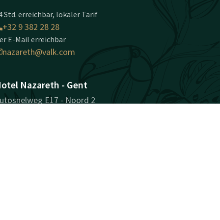
4 Std. erreichbar, lokaler Tarif
+32 9 382 28 28
er E-Mail erreichbar
nazareth@valk.com
otel Nazareth - Gent
utosnelweg E17 - Noord 2
810 Nazareth-Gent
ent
Wegbeschreibung