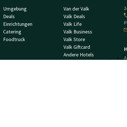
Umgebung
Van der Valk
2
Deals
Valk Deals
P
Einrichtungen
Valk Life
Catering
Valk Business
Foodtruck
Valk Store
Valk Giftcard
H
Andere Hotels
A
Stellenangebote
9
G
Facebook
Instagram