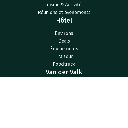
Cuisine & Activités
Réunions et événements
Hôtel
Environs
Deals
Équipements
Traiteur
Foodtruck
Van der Valk
Van der Valk
Contact
Compte
FR
Valk Deals
Valk Life
Réserver
Valk Business
Valk Store
Valk Giftcard