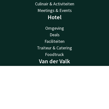
Culinair & Activiteiten
Meetings & Events
Hotel
Omgeving
Deals
Faciliteiten
Traiteur & Catering
Foodtruck
Van der Valk
Van der Valk
Contact
Account
NL
Valk Deals
Valk Life
Boek nu
Valk Business
Valk Store
Valk Giftcard