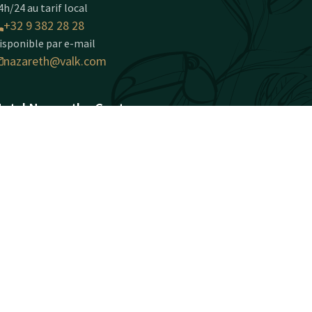
4h/24 au tarif local
+32 9 382 28 28
isponible par e-mail
nazareth@valk.com
otel Nazareth - Gent
utosnelweg E17 - Noord 2
810 Nazareth-Gent
ent
Calculer un itinéraire