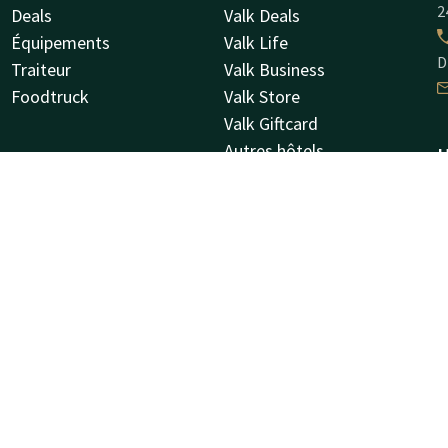
2
Deals
Valk Deals
Équipements
Valk Life
D
Traiteur
Valk Business
Foodtruck
Valk Store
Valk Giftcard
Autres hôtels
H
Offres d'emploi
A
9
G
Facebook
Instagram