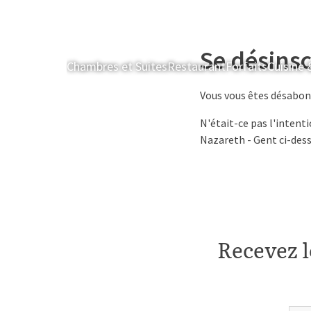
Se désinsc
Chambres et Suites
Restaurant
Forfaits
Cuisine 
Vous vous êtes désabonn
N'était-ce pas l'intent
Nazareth - Gent ci-des
Recevez l