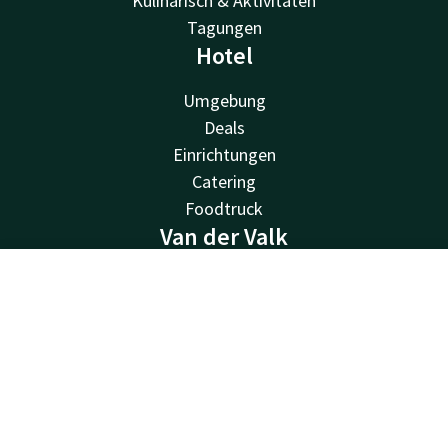
Kulinarisch & Aktivitäten
Tagungen
Hotel
Umgebung
Deals
Einrichtungen
Catering
Foodtruck
Van der Valk
Van der Valk
Kontakt
Account
DE
Valk Deals
Valk Life
Jetzt buchen
Valk Business
Valk Store
Valk Giftcard
Andere Hotels