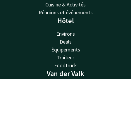
Cuisine & Activités
Réunions et événements
Hôtel
Environs
Deals
Équipements
Traiteur
Foodtruck
Van der Valk
Van der Valk
Contact
Compte
FR
Valk Deals
Valk Life
Réserver
Valk Business
Valk Store
Valk Giftcard