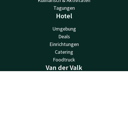
Kulinarisch & Aktivitäten
Tagungen
Hotel
Umgebung
Deals
Einrichtungen
Catering
Foodtruck
Van der Valk
Van der Valk
Kontakt
Account
DE
Valk Deals
Valk Life
Jetzt buchen
Valk Business
Valk Store
Valk Giftcard
Andere Hotels