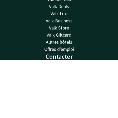
Valk Deals
Valk Life
Valk Business
Valk Store
Valk Giftcard
Autres hôtels
Offres d'emploi
Contacter
Disponible au téléphone 24h/24 au tarif local
Contact
Compte
FR
+32 9 382 28 28
Disponible par e-mail
Réserver
nazareth@valk.com
Hotel Nazareth - Gent
Autosnelweg E17 - Noord 2