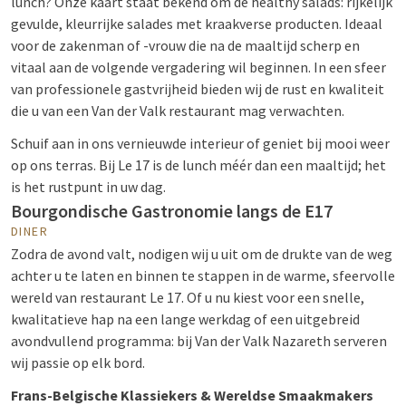
lunch? Onze kaart staat bekend om de healthy salads: rijkelijk
gevulde, kleurrijke salades met kraakverse producten. Ideaal
voor de zakenman of -vrouw die na de maaltijd scherp en
vitaal aan de volgende vergadering wil beginnen. In een sfeer
van professionele gastvrijheid bieden wij de rust en kwaliteit
die u van een Van der Valk restaurant mag verwachten.
Schuif aan in ons vernieuwde interieur of geniet bij mooi weer
op ons terras. Bij Le 17 is de lunch méér dan een maaltijd; het
is het rustpunt in uw dag.
Bourgondische Gastronomie langs de E17
DINER
Zodra de avond valt, nodigen wij u uit om de drukte van de weg
achter u te laten en binnen te stappen in de warme, sfeervolle
wereld van restaurant Le 17. Of u nu kiest voor een snelle,
kwalitatieve hap na een lange werkdag of een uitgebreid
avondvullend programma: bij Van der Valk Nazareth serveren
wij passie op elk bord.
Frans-Belgische Klassiekers & Wereldse Smaakmakers