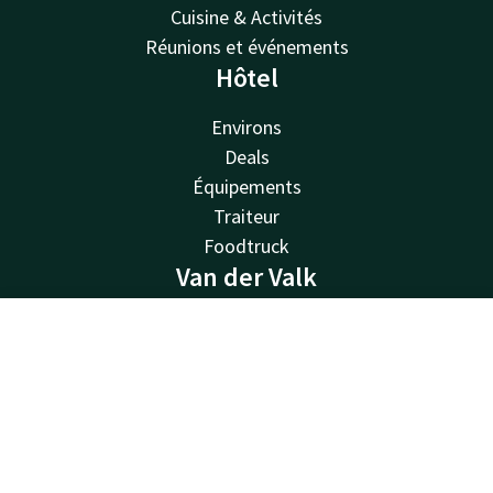
Cuisine & Activités
Réunions et événements
Hôtel
Environs
Deals
Équipements
Traiteur
Foodtruck
Van der Valk
Van der Valk
Contact
Compte
FR
Valk Deals
Valk Life
Réserver
Valk Business
Valk Store
Valk Giftcard