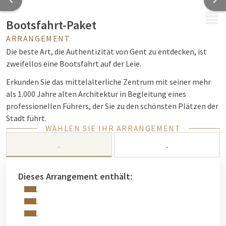
MENÜ
Bootsfahrt-Paket
ARRANGEMENT
Die beste Art, die Authentizität von Gent zu entdecken, ist
zweifellos eine Bootsfahrt auf der Leie.
Erkunden Sie das mittelalterliche Zentrum mit seiner mehr
als 1.000 Jahre alten Architektur in Begleitung eines
professionellen Führers, der Sie zu den schönsten Plätzen der
Stadt führt.
WÄHLEN SIE IHR ARRANGEMENT
Eine erstaunliche historische Kreuzfahrt, die eine
überraschende Anzahl von Sehenswürdigkeiten bietet.
.
.
Kombinieren Sie die Bootsfahrt durch das Zentrum von Gent,
die von "De Bootjes van Gent" durchgeführt wird, mit einer
Dieses Arrangement enthält:
Übernachtung in einem unserer Zimmer und einem
.
reichhaltigen Frühstücksbuffet, damit Sie einen
.
unbeschwerten Aufenthalt genießen können.
.