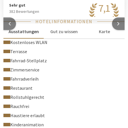
7,1
Sehr gut
382 Bewertungen
HOTELINFORMATIONEN
Ausstattungen
Gut zu wissen
Karte
Kostenloses WLAN
Terrasse
Fahrrad-Stellplatz
Zimmerservice
Fahrradverleih
Restaurant
Rollstuhlgerecht
Rauchfrei
Haustiere erlaubt
Kinderanimation