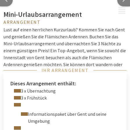
MENÜ
Mini-Urlaubsarrangement
ARRANGEMENT
Lust auf einen herrlichen Kurzurlaub? Kommen Sie nach Gent
und genießen Sie die Flämischen Ardennen. Buchen Sie das
Mini-Urlaubsarrangement und übernachten Sie 3 Nächte zu
einem günstigen Preis! Ein Top-Angebot, wenn Sie sowohl die
Innenstadt von Gent besuchen als auch die Flämischen
Ardennen genießen möchten. Sie können dort wandern oder
IHR ARRANGEMENT
Rad fahren – alles ist möglich.
Fragen Sie bei Ihrer Ankunft unbedingt an der Rezeption nach
Dieses Arrangement enthält:
weiteren Informationen.
3 x Übernachtung
3 x Frühstück
Informationspaket über Gent und seine
Umgebung