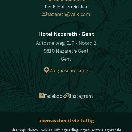
Per E-Mail erreichbar
nazareth@valk.com
Hotel Nazareth - Gent
Autosnelweg E17 - Noord 2
9810 Nazareth-Gent
Gent
Wegbeschreibung
Facebook
Instagram
überraschend vielfältig
Sitemap
Privacy
Cookies
Haftung
Bedingungen
Bestpreisgarantie