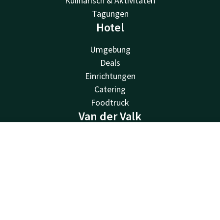
Kulinarisch & Aktivitäten
Tagungen
Hotel
Umgebung
Deals
Einrichtungen
Catering
Foodtruck
Van der Valk
Van der Valk
Kontakt
Account
DE
Valk Deals
Valk Life
Jetzt buchen
Valk Business
Valk Store
Valk Giftcard
Andere Hotels