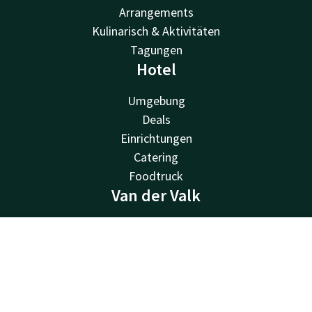
Arrangements
Kulinarisch & Aktivitäten
Tagungen
Hotel
Umgebung
Deals
Einrichtungen
Catering
Foodtruck
Van der Valk
Van der Valk
Valk Deals
Kontakt
Account
DE
Valk Life
Jetzt buchen
Valk Business
Valk Store