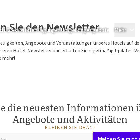
n Sie den Newsletter
sch & Aktivitäten
Tagungen
Umgebung
Angebote
Mehr
Ü
Neuigkeiten, Angebote und Veranstaltungen unseres Hotels auf d
seren Hotel-Newsletter und erhalten Sie regelmäßig Updates. Ver
e mehr!
ie die neuesten Informationen 
Angebote und Aktivitäten
BLEIBEN SIE DRAN!
Melden Sie mich 