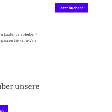
Sprache einstellen
Kontakt
Mein Valk Account
DE
Jetzt buchen
bernachten
Restaurant
Arrangements
Kulinarisch & Aktivitäte
em Laufenden bleiben?
passen Sie keine Van
über unsere
an