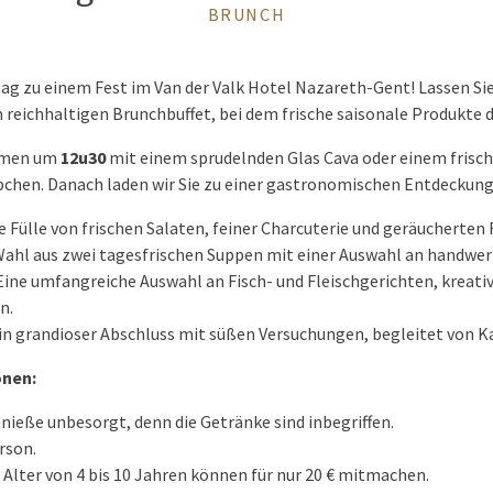
BRUNCH
ag zu einem Fest im Van der Valk Hotel Nazareth-Gent! Lassen Sie 
reichhaltigen Brunchbuffet, bei dem frische saisonale Produkte d
ommen um
12u30
mit einem sprudelnden Glas Cava oder einem frisch
pchen. Danach laden wir Sie zu einer gastronomischen Entdeckungs
e Fülle von frischen Salaten, feiner Charcuterie und geräucherten 
ahl aus zwei tagesfrischen Suppen mit einer Auswahl an handwer
ine umfangreiche Auswahl an Fisch- und Fleischgerichten, kreat
n.
in grandioser Abschluss mit süßen Versuchungen, begleitet von Ka
onen:
nieße unbesorgt, denn die Getränke sind inbegriffen.
rson.
 Alter von 4 bis 10 Jahren können für nur 20 € mitmachen.