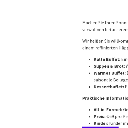
Machen Sie Ihren Sonnt
verwöhnen bei unserem 
Wir heißen Sie willk
einem raffinierten Häp
Kalte Buffet:
Ein
Suppen & Brot:
W
Warmes Buffet:
E
saisonale Beilage
Dessertbuffet:
E
Praktische Informati
All-in-Formel:
Ge
Preis:
€ 69 pro Pe
Kinder:
Kinder im