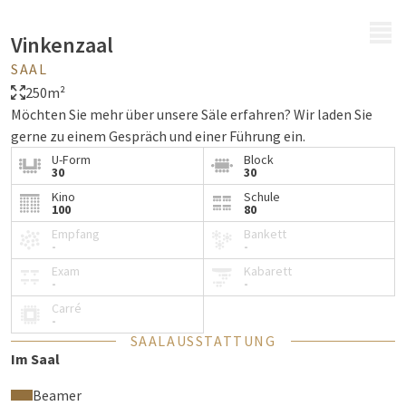
MENÜ
Vinkenzaal
SAAL
250m²
Möchten Sie mehr über unsere Säle erfahren? Wir laden Sie
gerne zu einem Gespräch und einer Führung ein.
U-Form
Block
30
30
Kino
Schule
100
80
Empfang
Bankett
-
-
Exam
Kabarett
-
-
Carré
-
SAALAUSSTATTUNG
Im Saal
Beamer