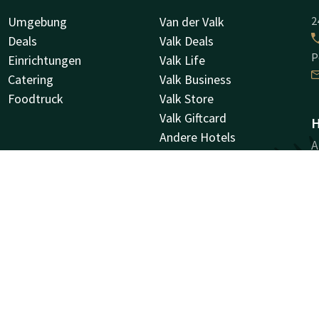
Umgebung
Van der Valk
2
Deals
Valk Deals
P
Einrichtungen
Valk Life
Catering
Valk Business
Foodtruck
Valk Store
Valk Giftcard
H
Andere Hotels
A
Stellenangebote
9
G
Facebook
Instagram