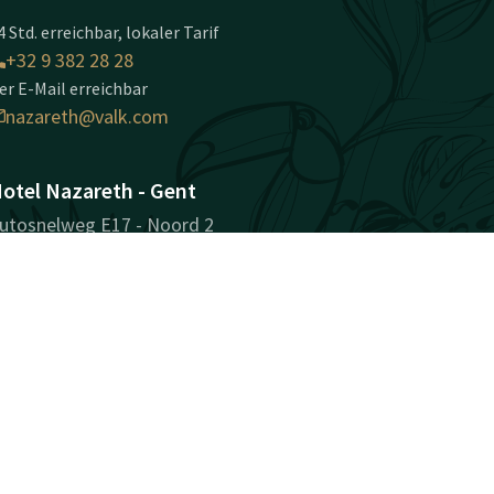
4 Std. erreichbar, lokaler Tarif
+32 9 382 28 28
er E-Mail erreichbar
nazareth@valk.com
otel Nazareth - Gent
utosnelweg E17 - Noord 2
810 Nazareth-Gent
ent
Wegbeschreibung