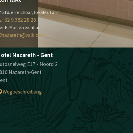
4 Std. erreichbar, lokaler Tarif
+32 9 382 28 28
er E-Mail erreichbar
nazareth@valk.com
otel Nazareth - Gent
utosnelweg E17 - Noord 2
810 Nazareth-Gent
ent
Wegbeschreibung