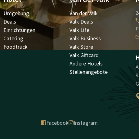
Umgebung
Van der Valk
2
Deals
Valk Deals
P
Einrichtungen
Valk Life
Catering
Valk Business
Foodtruck
Valk Store
Valk Giftcard
H
Andere Hotels
A
Stellenangebote
9
G
Facebook
Instagram