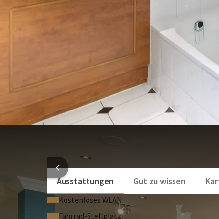
Haustiere sind in unseren Standardzimmern g
Kosmetikspiegel
Ein Dreibettzimmer ist auf Anfrage möglich, 
Föhn
Verbindungszimmer sind auf Anfrage möglich, nur a
Mehr anzeigen
HOTELI
Ausstattungen
Gut zu wissen
Kar
Kostenloses WLAN
Fahrrad-Stellplatz