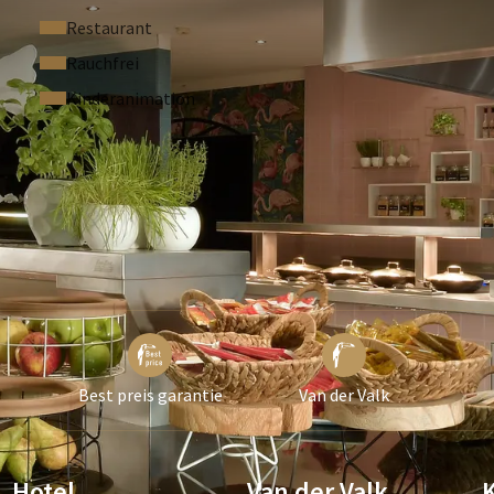
Restaurant
Rauchfrei
Kinderanimation
Best preis garantie
Van der Valk
Hotel
Van der Valk