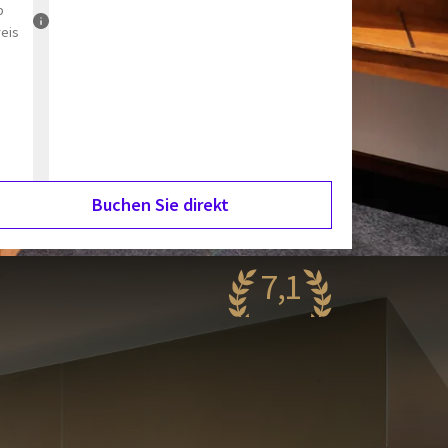
b
reis
Buchen Sie direkt
7,1
ehr gut
82 Bewertungen