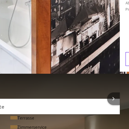
A
egen einen Aufpreis von 20 € pro Nacht erlaubt.
Toilette
P
30 € pro Nacht (je nach Verfügbarkeit).
Kaffee- und Teezubereitungsmöglichkeiten
uf der Standard-Waldseite (je nach Verfügbarkeit)
S
3
NFORMATIONEN
te
Terrasse
Zimmerservice