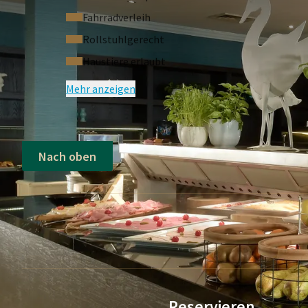
Fahrradverleih
Rollstuhlgerecht
Haustiere erlaubt
Mehr anzeigen
Nach oben
Reservieren