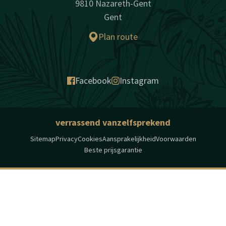
9810 Nazareth-Gent
Gent
Plan route
Facebook
Instagram
verrassend vanzelfsprekend
Sitemap
Privacy
Cookies
Aansprakelijkheid
Voorwaarden
Beste prijsgarantie