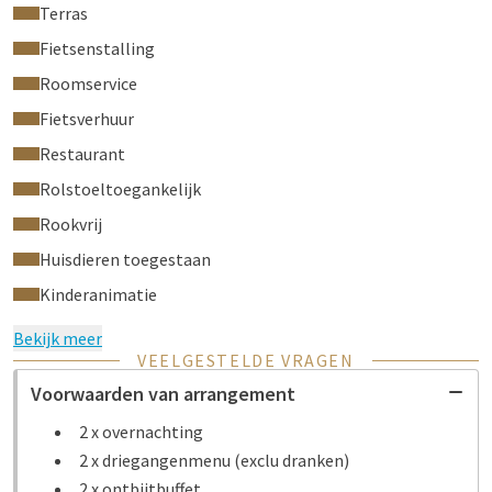
Terras
Fietsenstalling
Roomservice
Fietsverhuur
Restaurant
Rolstoeltoegankelijk
Rookvrij
Huisdieren toegestaan
Kinderanimatie
Bekijk meer
VEELGESTELDE VRAGEN
Voorwaarden van arrangement
2 x overnachting
2 x driegangenmenu (exclu dranken)
2 x ontbijtbuffet