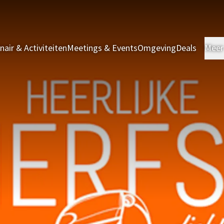
inair & Activiteiten
Meetings & Events
Omgeving
Deals
Meer