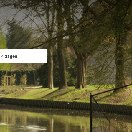
? Ontdek de mooie omgeving van Gent te voet of met de fiets.
de omgeving op een unieke manier. Het kan allemaal met het
lekker genieten van onze gerechten in het restaurant of van
v
W ARRANGEMENT
p.
4 dagen