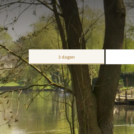
ARRANGEMENT
Wilt u er tijdens de herfst even helemaal tussenuit
U kunt er ook op uit gaan met de Vespa. Zo ziet u 
Heerlijke Herfst Arrangement!
Nadat u er de hele dag op uit bent geweest, kunt u 
KIES U
onze room service op uw eigen hotelkamer.
3 dagen
Dit arrangement is inclusief:
2x Overnachting in een comfort kamer
2x Heerlijk, uitgebreid ontbijtbuffet
2x Driegangendiner naar keuze
Infopakketje over Gent en de Leiestreek
Gratis Wi-Fi
Gratis parking