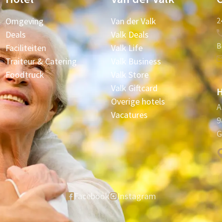
Omgeving
Van der Valk
2
Deals
Valk Deals
B
Faciliteiten
Valk Life
Traiteur & Catering
Valk Business
Foodtruck
Valk Store
Valk Giftcard
H
Overige hotels
A
Vacatures
9
G
Facebook
Instagram