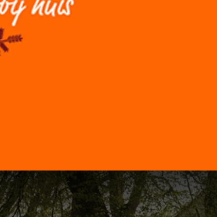
192
80