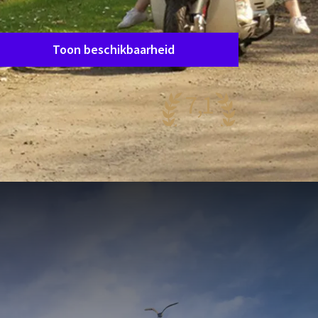
Verblijfsperiode
Data kiezen
Toon beschikbaarheid
7,1
rg mooi
89 reviews