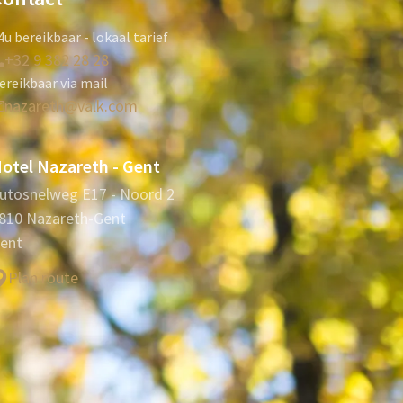
4u bereikbaar - lokaal tarief
+32 9 382 28 28
ereikbaar via mail
nazareth@valk.com
otel Nazareth - Gent
utosnelweg E17 - Noord 2
810 Nazareth-Gent
ent
Plan route