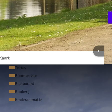
E
3
 INFORMATIE
Kaart
Terras
Roomservice
Restaurant
Rookvrij
Kinderanimatie