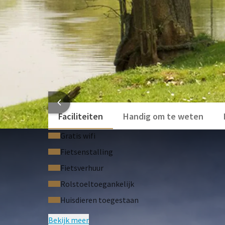
HOTEL
Faciliteiten
Handig om te weten
Gratis wifi
Fietsenstalling
Fietsverhuur
Rolstoeltoegankelijk
Huisdieren toegestaan
Bekijk meer