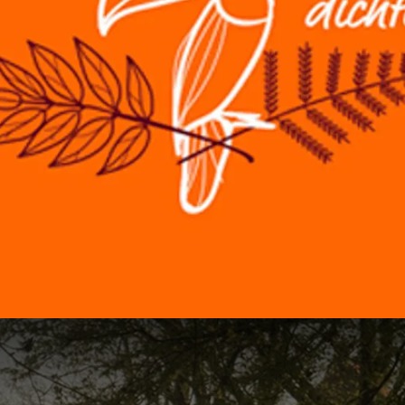
ent
€