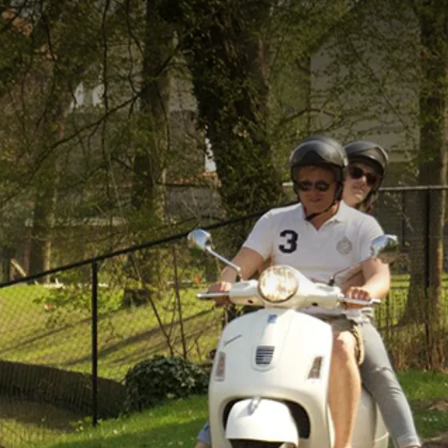
anaf
prijs
p.
Kamerindeling
1 kamer, 2 personen
Arrangement
3 dagen