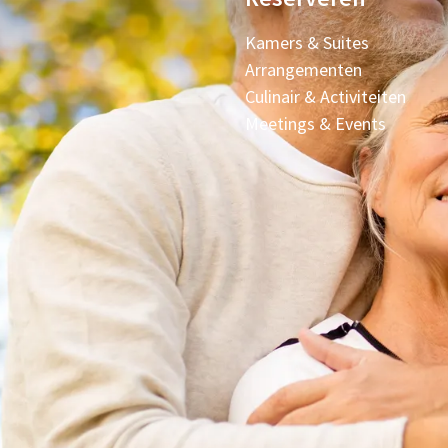
Kamers & Suites
Arrangementen
Culinair & Activiteiten
Meetings & Events