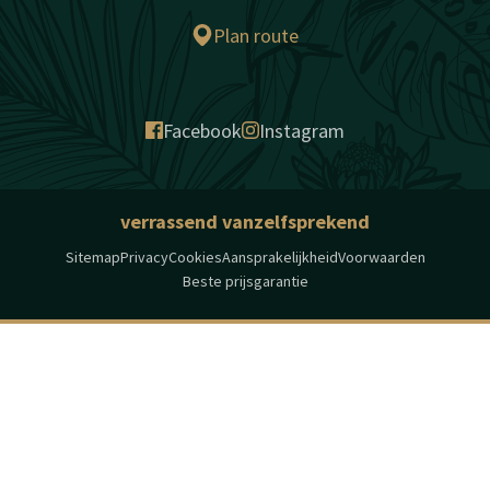
Plan route
Facebook
Instagram
verrassend vanzelfsprekend
Sitemap
Privacy
Cookies
Aansprakelijkheid
Voorwaarden
Beste prijsgarantie