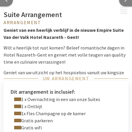
MENU
Suite Arrangement
ARRANGEMENT
Geniet van een heerlijk verblijf in de nieuwe Empire Suite
Van der Valk Hotel Nazareth - Gent!
Wilt u heerlijk tot rust komen? Beleef romantische dagen in
Hotel Nazareth-Gent en geniet met volle teugen van quality
time en culinaire verrassingen!
Geniet van uw uitzicht op het hospicebos vanuit uw kingsize
UW ARRANGEMENT
bed en verwen uzelf met een bezoek aan uw privé sauna, of
ontspan met een boek in de rustgevende zithoek.
Dit arrangement is inclusief:
1 x Overnachting in een van onze Suites
1 x Ontbijt
1x Fles Champagne op de kamer
Gratis parkeren
Gratis wifi