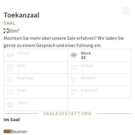
MENÜ
Toekanzaal
SAAL
65m²
Möchten Sie mehr über unsere Säle erfahren? Wir laden Sie
gerne zu einem Gespräch und einer Führung ein.
U-Form
Block
-
12
Kino
Schule
-
-
Empfang
Bankett
-
-
Exam
Kabarett
-
-
Carré
-
SAALAUSSTATTUNG
Im Saal
Beamer