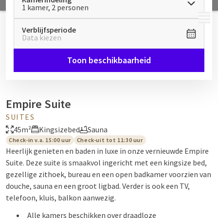
1 kamer, 2 personen
MENU
Verblijfsperiode
Data kiezen
Toon beschikbaarheid
Empire Suite
SUITES
45m²
Kingsizebed
Sauna
Check-in v.a. 15:00 uur
Check-uit tot 11:30 uur
Heerlijk genieten en baden in luxe in onze vernieuwde Empire
Suite. Deze suite is smaakvol ingericht met een kingsize bed,
gezellige zithoek, bureau en een open badkamer voorzien van
douche, sauna en een groot ligbad. Verder is ook een TV,
telefoon, kluis, balkon aanwezig.
Alle kamers beschikken over draadloze