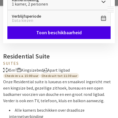
1 kamer, 2 personen
MENU
Verblijfsperiode
Data kiezen
Toon beschikbaarheid
Residential Suite
SUITES
45m²
Kingsizebed
Apart ligbad
Check-in v.a. 15:00 uur
Check-uit tot 11:30 uur
Onze Residential suite is luxueus en smaakvol ingericht met
een kingsize bed, gezellige zithoek, bureau en een open
badkamer voorzien van douche en een groot rond ligbad.
Verder is ook een TV, telefoon, kluis en balkon aanwezig.
Alle kamers beschikken over draadloze
internetverbinding