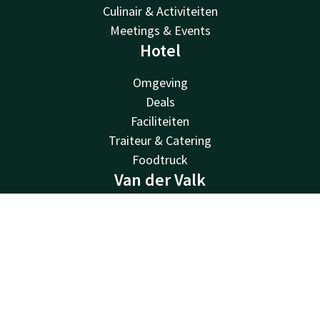
Culinair & Activiteiten
Meetings & Events
Hotel
Omgeving
Deals
Faciliteiten
Traiteur & Catering
Foodtruck
Van der Valk
Van der Valk
Contact
Account
NL
Valk Deals
Valk Life
Boek nu
Valk Business
Valk Store
Valk Giftcard