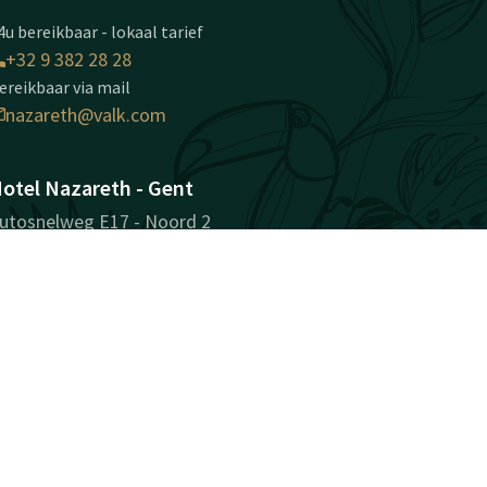
4u bereikbaar - lokaal tarief
+32 9 382 28 28
ereikbaar via mail
nazareth@valk.com
otel Nazareth - Gent
utosnelweg E17 - Noord 2
810 Nazareth-Gent
ent
Plan route