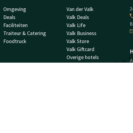
Omgeving
Van der Valk
2
Deals
Valk Deals
B
Faciliteiten
Valk Life
Traiteur & Catering
Valk Business
Foodtruck
Valk Store
Valk Giftcard
H
Overige hotels
A
Vacatures
9
G
Facebook
Instagram