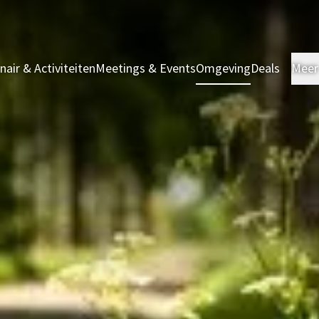
inair & Activiteiten
Meetings & Events
Omgeving
Deals
Meer