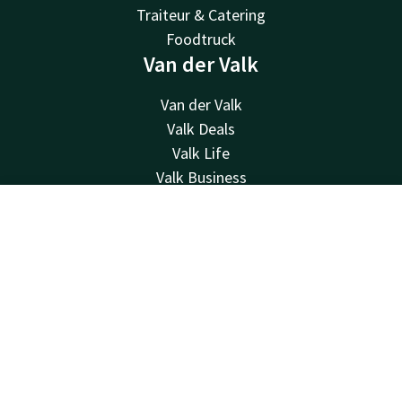
Traiteur & Catering
Foodtruck
Van der Valk
Van der Valk
Valk Deals
Valk Life
Valk Business
Valk Store
Valk Giftcard
Contact
Account
NL
Overige hotels
Boek nu
Vacatures
Contact
24u bereikbaar - lokaal tarief
+32 9 382 28 28
Bereikbaar via mail