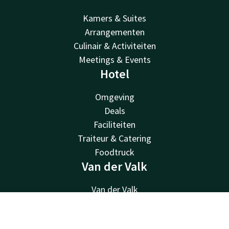
Kamers & Suites
Arrangementen
Culinair & Activiteiten
Meetings & Events
Hotel
Omgeving
Deals
Faciliteiten
Traiteur & Catering
Foodtruck
Van der Valk
Van der Valk
Valk Deals
Contact
Account
NL
Valk Life