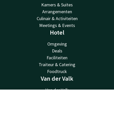
Kamers & Suites
Arrangementen
Culinair & Activiteiten
Meetings & Events
Hotel
Omgeving
Deals
Faciliteiten
Traiteur & Catering
Foodtruck
Van der Valk
Van der Valk
Valk Deals
Contact
Account
NL
Valk Life
Valk Business
Boek nu